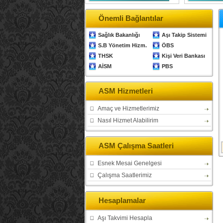
Önemli Bağlantılar
Sağlık Bakanlığı
Aşı Takip Sistemi
S.B Yönetim Hizm.
ÖBS
THSK
Kişi Veri Bankası
AİSM
PBS
ASM Hizmetleri
Amaç ve Hizmetlerimiz
Nasıl Hizmet Alabilirim
ASM Çalışma Saatleri
Esnek Mesai Genelgesi
Çalışma Saatlerimiz
Hesaplamalar
Aşı Takvimi Hesapla