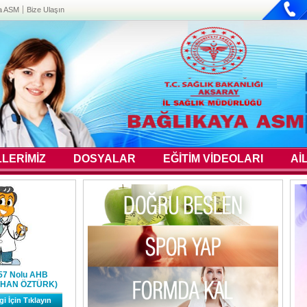
a ASM
Bize Ulaşın
LERİMİZ
DOSYALAR
EĞİTİM VİDEOLARI
Aİ
.57 Nolu AHB
KHAN ÖZTÜRK)
gi İçin Tıklayın