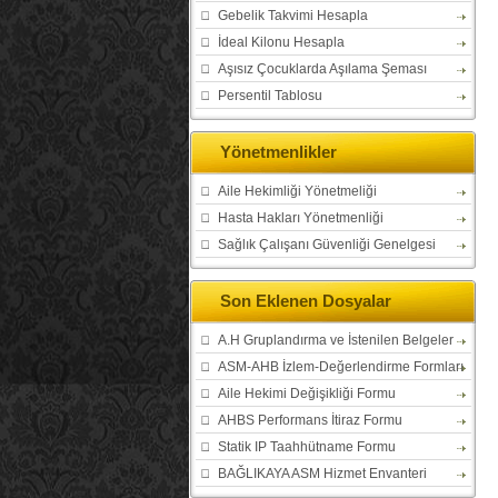
Gebelik Takvimi Hesapla
İdeal Kilonu Hesapla
Aşısız Çocuklarda Aşılama Şeması
Persentil Tablosu
Yönetmenlikler
Aile Hekimliği Yönetmeliği
Hasta Hakları Yönetmenliği
Sağlık Çalışanı Güvenliği Genelgesi
Son Eklenen Dosyalar
A.H Gruplandırma ve İstenilen Belgeler
ASM-AHB İzlem-Değerlendirme Formları
Aile Hekimi Değişikliği Formu
AHBS Performans İtiraz Formu
Statik IP Taahhütname Formu
BAĞLIKAYA ASM Hizmet Envanteri