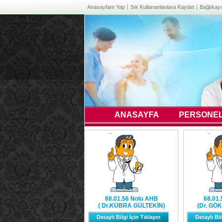
Anasayfam Yap
Sık Kullananlanlara Kaydet
Bağlıkay
ANASAYFA
PERSONEL
68.01.56 Nolu AHB
68.01
( Dr.KÜBRA GÜLTEKİN)
(Dr. GÖ
Detaylı Bilgi İçin Tıklayın
Detaylı Bil