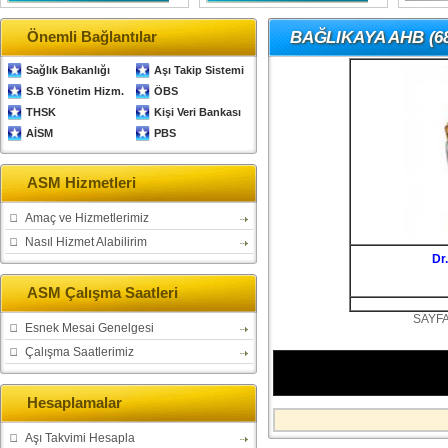
Önemli Bağlantılar
BAĞLIKAYA AHB (68
Sağlık Bakanlığı
Aşı Takip Sistemi
S.B Yönetim Hizm.
ÖBS
THSK
Kişi Veri Bankası
AİSM
PBS
ASM Hizmetleri
Amaç ve Hizmetlerimiz
Nasıl Hizmet Alabilirim
Dr.
ASM Çalışma Saatleri
SAYFA
Esnek Mesai Genelgesi
Çalışma Saatlerimiz
Hesaplamalar
Aşı Takvimi Hesapla