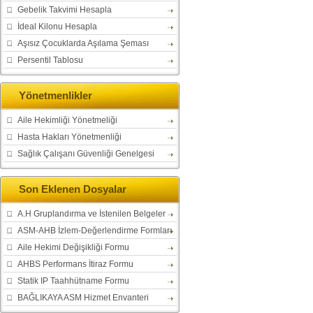
Gebelik Takvimi Hesapla
İdeal Kilonu Hesapla
Aşısız Çocuklarda Aşılama Şeması
Persentil Tablosu
Yönetmenlikler
Aile Hekimliği Yönetmeliği
Hasta Hakları Yönetmenliği
Sağlık Çalışanı Güvenliği Genelgesi
Son Eklenen Dosyalar
A.H Gruplandırma ve İstenilen Belgeler
ASM-AHB İzlem-Değerlendirme Formları
Aile Hekimi Değişikliği Formu
AHBS Performans İtiraz Formu
Statik IP Taahhütname Formu
BAĞLIKAYA ASM Hizmet Envanteri