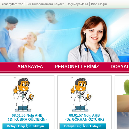
Anasayfam Yap
Sık Kullananlanlara Kaydet
Bağlıkaya ASM
Bize Ulaşın
ANASAYFA
PERSONELLERİMİZ
DOSYA
68.01.56 Nolu AHB
68.01.57 Nolu AHB
( Dr.KÜBRA GÜLTEKİN)
(Dr. GÖKHAN ÖZTÜRK)
Detaylı Bilgi İçin Tıklayın
Detaylı Bilgi İçin Tıklayın